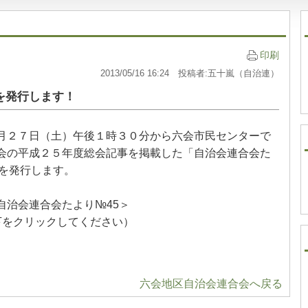
印刷
2013/05/16 16:24 投稿者:五十嵐（自治連）
を発行します！
２７日（土）午後１時３０分から六会市民センターで
会の平成２５年度総会記事を掲載した「自治会連合会た
）を発行します。
自治会連合会たより№45＞
下をクリックしてください）
六会地区自治会連合会へ戻る