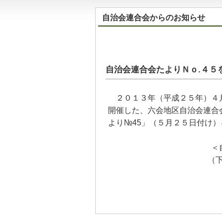
自治会連合会からのお知らせ
自治会連合会たよりＮｏ.４５
２０１３年（平成２５年）４月
開催した、六会地区自治会連合
より№45」（５月２５日付け
＜
（