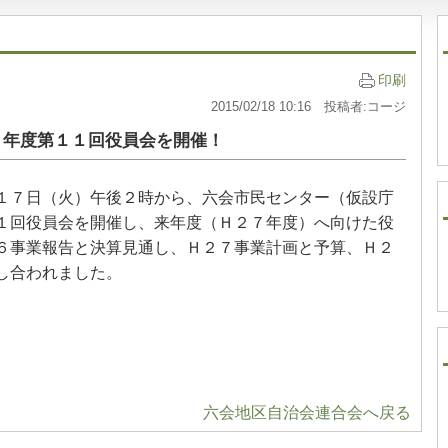
印刷
2015/02/18 10:16 投稿者:コージ
６年度第１１回役員会を開催！
１７日（火）午後２時から、六会市民センター（仮設庁
１回役員会を開催し、来年度（Ｈ２７年度）へ向けた役
６事業報告と決算見通し、Ｈ２７事業計画と予算、Ｈ２
し合われました。
六会地区自治会連合会へ戻る