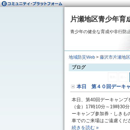
片瀬地区青少年育
青少年の健全な育成や非行防
地域防災Web
>
藤沢市片瀬地
ブログ
最初
前へ
本日 第４０回デーキ
本日、第40回デーキャンプを
（金）17時10分～19時3
ーキャンプ参加券・しきも
車でのご来場はご遠慮くだ
続きを読む »