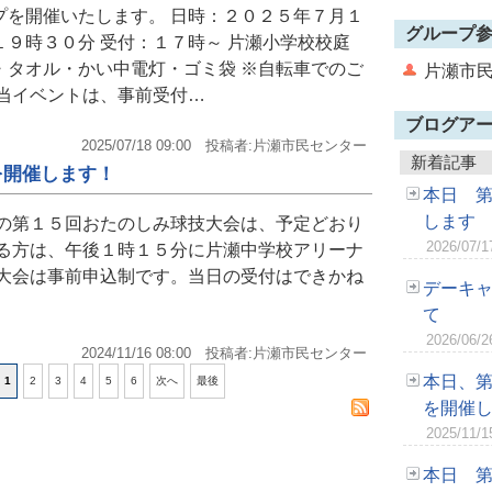
プを開催いたします。 日時：２０２５年７月１
グループ
９時３０分 受付：１７時～ 片瀬小学校校庭
・タオル・かい中電灯・ゴミ袋 ※自転車でのご
片瀬市民
※当イベントは、事前受付…
ブログア
2025/07/18 09:00
投稿者:片瀬市民センター
新着記事
を開催します！
本日 
します
日の第１５回おたのしみ球技大会は、予定どおり
2026/07/1
れる方は、午後１時１５分に片瀬中学校アリーナ
本大会は事前申込制です。当日の受付はできかね
デーキ
て
2026/06/2
2024/11/16 08:00
投稿者:片瀬市民センター
本日、
1
2
3
4
5
6
次へ
最後
を開催
2025/11/1
本日 