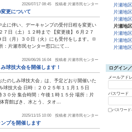
2026/07/17 08:45
投稿者:片瀬市民センター
片瀬地
の変更について
片瀬地
片瀬地
中止に伴い、デーキャンプの受付日程を変更い
片瀬地
２７日（土）１２時まで 【変更後】６月２７
片瀬地
９日（月）３０日（火）にも受付をします。※
片瀬地
場所：片瀬市民センター窓口にて…
片瀬地
2026/06/26 16:04
投稿者:片瀬市民センター
しみ球技大会を開催します！
ログイン
メールアド
おたのしみ球技大会」は、予定どおり開催いた
み球技大会 日時：２０２５年１１月１５日
パスワード
３０分 集合時間：午後１時１５分 場所：片
：体育館ばき、水とう、タオ…
パスワード
2025/11/15 10:00
投稿者:片瀬市民センター
ャンプを開催します