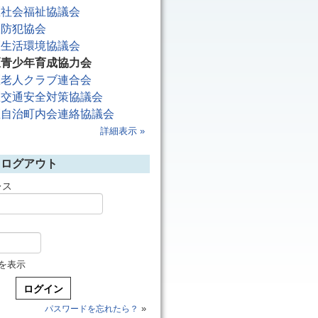
区社会福祉協議会
区防犯協会
区生活環境協議会
区青少年育成協力会
区老人クラブ連合会
区交通安全対策協議会
区自治町内会連絡協議会
詳細表示 »
／ログアウト
レス
を表示
»
パスワードを忘れたら？