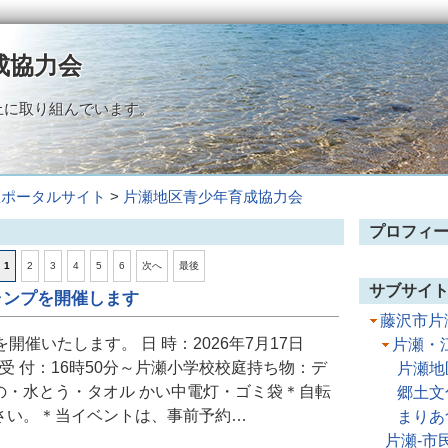
成協力会
止に取り組んでいます。
区ポータルサイト
>
片瀬地区青少年育成協力会
プロフィ
1
2
3
4
5
6
次へ
最後
サブサイ
ャンプを開催します
藤沢市片
開催いたします。 日 時：2026年7月17日
片瀬・
0分受 付：16時50分～片瀬小学校校庭持ち物：デ
片瀬地
の・水とう・タオル かい中電灯・ゴミ袋＊自転
郷土文
さい。＊当イベントは、事前予約…
まりあ
片瀬‐市