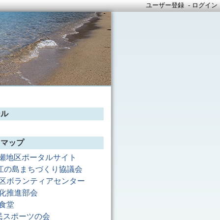
ユーザー登録
-
ログイン
ール
トマップ
瀬地区ポータルサイト
江の島まちづくり協議会
区ボランティアセンター
化推進部会
食堂
民スポーツの会