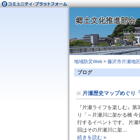
郷土文化推進部会
地域防災Web
>
藤沢市片瀬地
ブログ
片瀬歴史マップめぐり「
『片瀬ライフを楽しむ』第3回
り「～片瀬川に架かる橋 今
行するイベントです。 片
回はその片瀬川に架…
続きを読む »