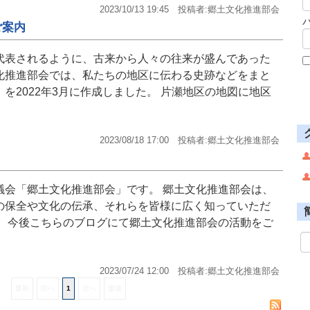
2023/10/13 19:45
投稿者:郷土文化推進部会
ご案内
代表されるように、古来から人々の往来が盛んであった
化推進部会では、私たちの地区に伝わる史跡などをまと
を2022年3月に作成しました。 片瀬地区の地図に地区
2023/08/18 17:00
投稿者:郷土文化推進部会
議会「郷土文化推進部会」です。 郷土文化推進部会は、
の保全や文化の伝承、それらを皆様に広く知っていただ
。 今後こちらのブログにて郷土文化推進部会の活動をご
2023/07/24 12:00
投稿者:郷土文化推進部会
最初
前へ
1
次へ
最後