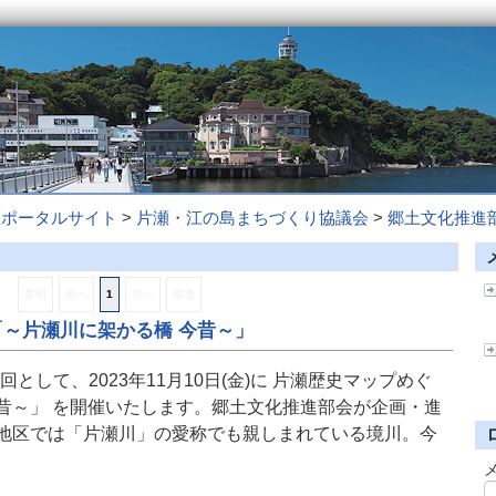
区ポータルサイト
>
片瀬・江の島まちづくり協議会
>
郷土文化推進
最初
前へ
1
次へ
最後
～片瀬川に架かる橋 今昔～」
として、2023年11月10日(金)に 片瀬歴史マップめぐ
昔～」 を開催いたします。郷土文化推進部会が企画・進
瀬地区では「片瀬川」の愛称でも親しまれている境川。今