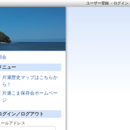
ユーザー登録
-
ログイン
部会
メニュー
片瀬歴史マップはこちらか
ら！
片瀬こま保存会ホームペー
ジ
ログイン／ログアウト
メールアドレス