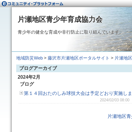
片瀬地区青少年育成協力会
青少年の健全な育成や非行防止に取り組んでいます。
地域防災Web
>
藤沢市片瀬地区ポータルサイト
>
片瀬地
ブログアーカイブ
2024年2月
ブログ
第１４回おたのしみ球技大会は予定どおり実施し
2024/02/03 0
片瀬地区青