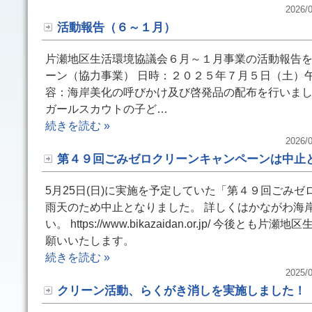
2026/0
活動報告（６～１月）
片瀬地区生活環境協議会６月～１月事業の活動報告を
ーン（協力事業） 日時：２０２５年７月５日（土）
容：海岸美化の呼びかけ及び啓発品の配布を行いまし
ガールスカウトの子ど…
続きを読む »
2026/0
第４９回ごみゼロクリーンキャンペーンは中止
5月25日(日)に実施を予定していた「第４９回ごみ
雨天のため中止となりました。 詳しくはかながわ海
い。 https://www.bikazaidan.or.jp/ 今後
願いいたします。
続きを読む »
2025/0
クリーン活動、らくがき消しを実施しました！