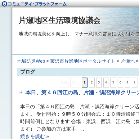
片瀬地区生活環境協議会
地域の環境美化を向上し、マナー意識の啓発に取り組ん
地域防災Web
>
藤沢市片瀬地区ポータルサイト
>
片瀬地
ブログ
最初
前へ
1
2
3
4
5
6
7
8
本日、第４６回江の島、片瀬・鵠沼海岸クリー
本日の「第４６回江の島、片瀬・鵠沼海岸クリーン
ます。 受付開始：９時５０分開会式：１０時清掃終
時間前倒しとなります 会場：東浜、西浜、江の島（
ます） ご参加の方は軍手、…
続きを読む »