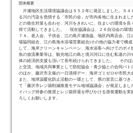
団体概要
片瀬地区生活環境協議会はＳ５２年に発足しました。Ｓ４
る川の汚染を危惧する「市民の会」が市内各地に生まれまし
どの衛生対策も合わせ、河川をきれいに、住まいの環境を良
得て活動してきました。 現在協議会は、２６自治会の環境
ＴＡ、老人会、子供会、江の島片瀬漁協、地区内商店会、江
場協同組合、江の島海水浴場営業組合)その他の協力者で構
して、海岸クリーンキャンペーン、海水浴客へ向けてのポイ
魚の放流事業等は、観光地江の島と境川河口に住む私達の川
体の経済的支援も頂いて長年続けられてきました。 そのほ
と交流、地域共同事業として防犯協会・青少協との合同パト
のほか、藤沢市主催の一日清掃デー、海岸ゴミゼロや市民
また、地球温暖化防止活動の一環として、県の宣言に基づき
て「藤沢市レジ袋削減推進モデル地域協議会」が発足しまし
イバッグ持参の推奨とレジ袋辞退を呼びかける啓発運動を実
ろしくお願いします。