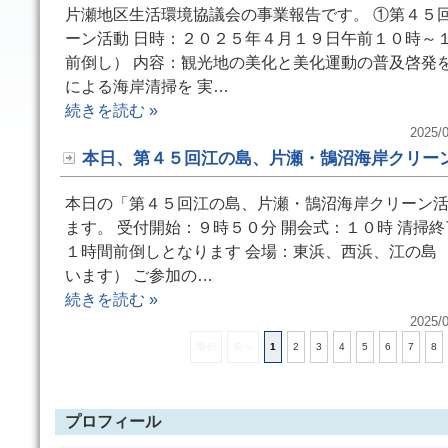
片瀬地区生活環境協議会の事業報告です。 ①第４５
ーン活動 日時：２０２５年４月１９日午前１０時～
前倒し） 内容：観光地の美化と美化運動の普及啓発
による海岸清掃を 実…
続きを読む »
2025/0
本日、第４５回江の島、片瀬・鵠沼海岸クリー
本日の「第４５回江の島、片瀬・鵠沼海岸クリーン
ます。 受付開始：９時５０分 開会式：１０時 清掃
１時間前倒しとなります 会場：東浜、西浜、江の島
います） ご参加の…
続きを読む »
2025/0
最初
前へ
1
2
3
4
5
6
7
8
プロフィール