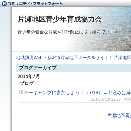
片瀬地区青少年育成協力会
青少年の健全な育成や非行防止に取り組んでいます。
地域防災Web
>
藤沢市片瀬地区ポータルサイト
>
片瀬地
ブログアーカイブ
2014年7月
ブログ
デーキャンプに参加しよう！（7/18）←申込みは
2014/07/18 11:2
片瀬地区青