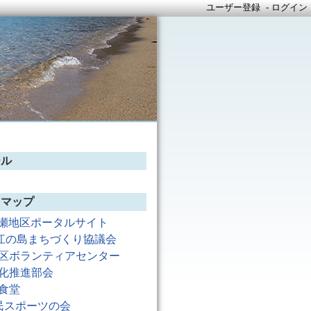
ユーザー登録
-
ログイン
ール
トマップ
瀬地区ポータルサイト
江の島まちづくり協議会
区ボランティアセンター
化推進部会
食堂
民スポーツの会