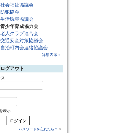
区社会福祉協議会
区防犯協会
区生活環境協議会
区青少年育成協力会
区老人クラブ連合会
区交通安全対策協議会
区自治町内会連絡協議会
詳細表示 »
／ログアウト
レス
を表示
»
パスワードを忘れたら？