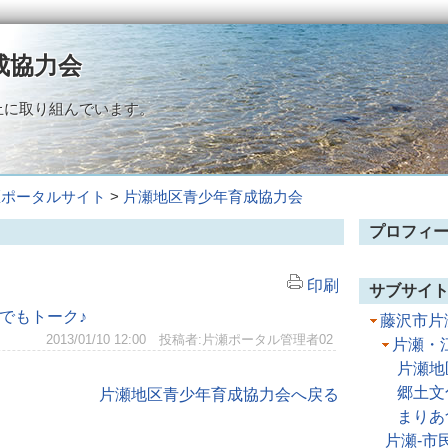
成協力会
止に取り組んでいます。
区ポータルサイト
>
片瀬地区青少年育成協力会
プロフィ
印刷
サブサイ
でもトーク♪
藤沢市片
2013/01/10 12:00 投稿者:片瀬ポータル管理者02
片瀬・
片瀬地
郷土文
片瀬地区青少年育成協力会へ戻る
まりあ
片瀬‐市