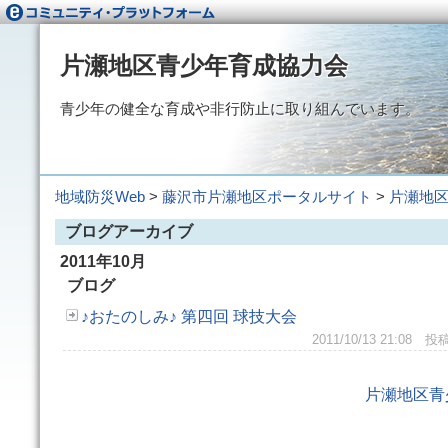
片瀬地区青少年育成協力会
青少年の健全な育成や非行防止に取り組んでいます。
地域防災Web
>
藤沢市片瀬地区ポータルサイト
>
片瀬地
ブログアーカイブ
2011年10月
ブログ
♪おたのしみ♪ 第四回 球技大会
2011/10/13 21:0
片瀬地区青