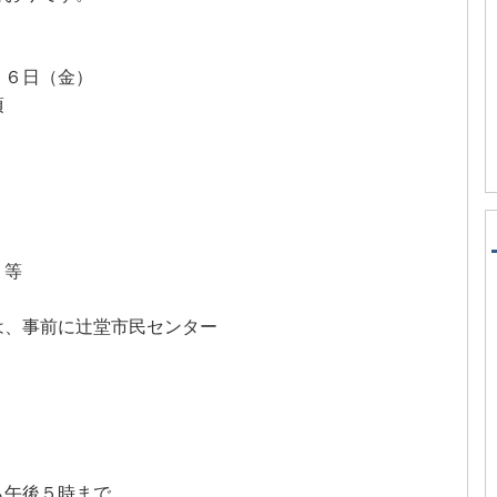
２６日（金）
頃
 等
は、事前に辻堂市民センター
ら午後５時まで