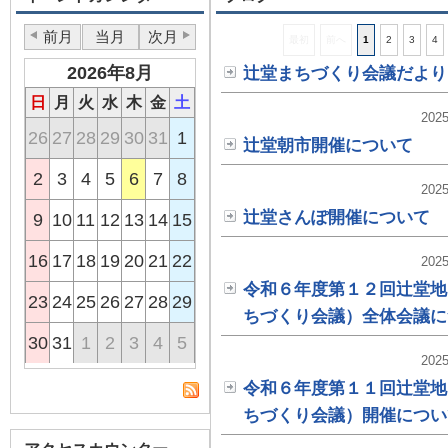
前月
当月
次月
最初
前へ
1
2
3
4
2026年8月
辻堂まちづくり会議だより
日
月
火
水
木
金
土
2025
26
27
28
29
30
31
1
辻堂朝市開催について
2
3
4
5
6
7
8
2025
辻堂さんぽ開催について
9
10
11
12
13
14
15
16
17
18
19
20
21
22
2025
令和６年度第１２回辻堂地
23
24
25
26
27
28
29
ちづくり会議）全体会議に
30
31
1
2
3
4
5
2025
令和６年度第１１回辻堂地
ちづくり会議）開催につい