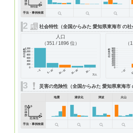
手法・事例検索
社会特性（全国からみた 愛知県東海市 の社
人口
（351 / 1896 位）
（1
900
1,200
自治体数
自治体数
800
1,000
700
600
800
500
600
400
300
400
200
200
100
0
0
～5
5～10
10～15
15～20
～12
1
20～
万人
災害の危険性（全国からみた 愛知県東海市
地震
液状化
津波
火山
手法・事例検索