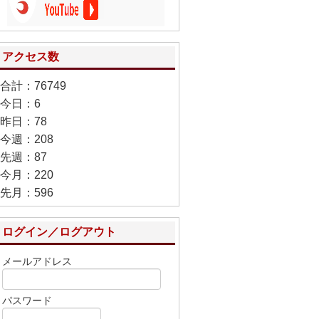
アクセス数
合計：76749
今日：6
昨日：78
今週：208
先週：87
今月：220
先月：596
ログイン／ログアウト
メールアドレス
パスワード