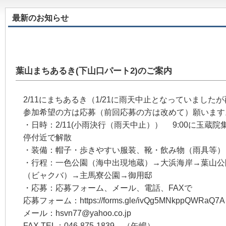
最新のお知らせ
葉山まちあるき(下山口パート2)のご案内
2/11にまちあるき（1/21に雨天中止となっていました
参加希望の方は応募（前回応募の方は改めて）願います
・日時：2/11(小雨決行（雨天中止）） 9:00に玉蔵院
停付近で解散
・装備：帽子・歩きやすい服装、靴・飲み物（雨具等）
・行程：一色公園（海中出現地蔵）→大浜海岸→葉山公
（ビャクバ）→主馬寮公園→御用邸
・応募：応募フォーム、メール、電話、FAXで
応募フォーム：https://forms.gle/ivQg5MNkppQWRaQ7A
メール：hsvn77@yahoo.co.jp
FAX.TEL：046-875-1839 （矢嶋）