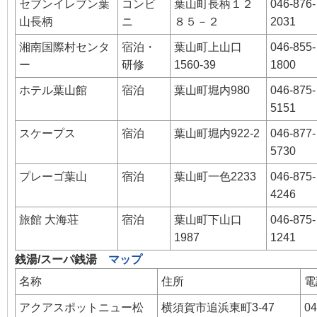
セブンイレブン葉
コンビ
葉山町長柄１２
046-876-
山長柄
ニ
８５－２
2031
湘南国際村センタ
宿泊・
葉山町上山口
046-855-
ー
研修
1560-39
1800
ホテル葉山館
宿泊
葉山町堀内980
046-875-
5151
スケープス
宿泊
葉山町堀内922-2
046-877-
5730
プレーゴ葉山
宿泊
葉山町一色2233
046-875-
4246
旅館 大海荘
宿泊
葉山町下山口
046-875-
1987
1241
銭湯/スーパ銭湯
マップ
名称
住所
電
アクアスポットニュー松
横須賀市追浜東町3-47
04