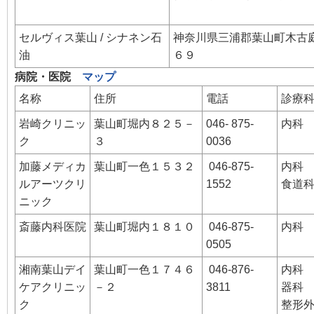
セルヴィス葉山 / シナネン石
神奈川県三浦郡葉山町木古
油
６９
病院・医院
マップ
名称
住所
電話
診療
岩崎クリニッ
葉山町堀内８２５－
046- 875-
内科
ク
３
0036
加藤メディカ
葉山町一色１５３２
046-875-
内科
ルアーツクリ
1552
食道
ニック
斎藤内科医院
葉山町堀内１８１０
046-875-
内科
0505
湘南葉山デイ
葉山町一色１７４６
046-876-
内科
ケアクリニッ
－２
3811
器科
ク
整形