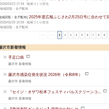
2026/03/23 17:04
地域づくり担当
地域回覧・全戸配布
2025年度広報ふじさわ2月25日号に合わせて
[地域回覧・全戸配布]
2026/02/20 10:09
地域づくり担当
地域回覧・全戸配布
最初
前へ
1
2
3
4
5
6
7
8
9
藤沢市新着情報
手足口病
藤沢市 新着情報
藤沢市感染症発生状況 2026年（令和8年）
藤沢市 新着情報
『セイジ・オザワ松本フェスティバルスクリーンコ...
藤沢市 新着情報