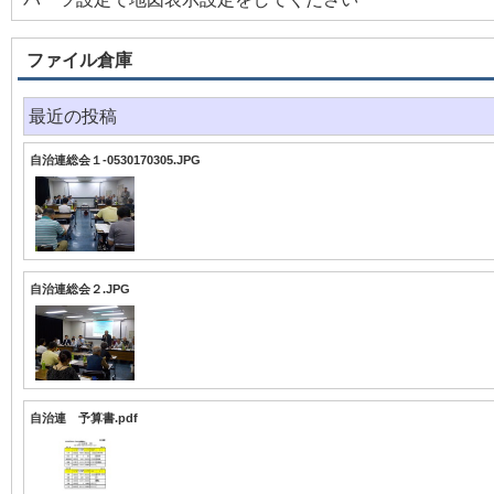
ファイル倉庫
最近の投稿
自治連総会１-0530170305.JPG
自治連総会２.JPG
自治連 予算書.pdf