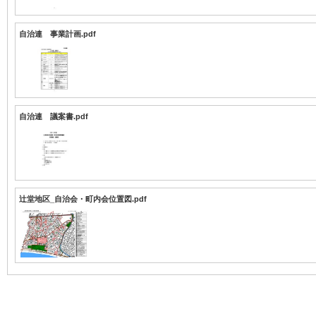
自治連 事業計画.pdf
自治連 議案書.pdf
辻堂地区_自治会・町内会位置図.pdf