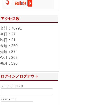
アクセス数
合計：76791
今日：27
昨日：21
今週：250
先週：87
今月：262
先月：596
ログイン／ログアウト
メールアドレス
パスワード