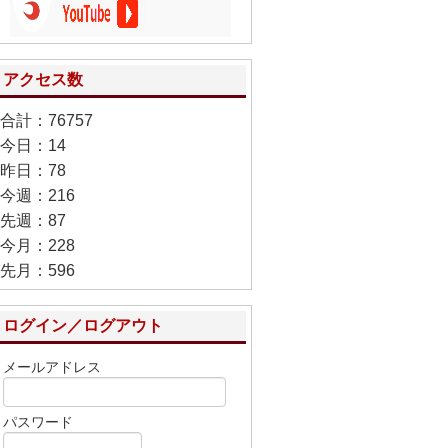
アクセス数
合計：76757
今日：14
昨日：78
今週：216
先週：87
今月：228
先月：596
ログイン／ログアウト
メールアドレス
パスワード