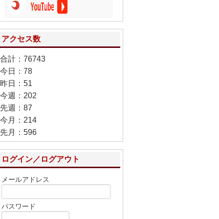
アクセス数
合計：76743
今日：78
昨日：51
今週：202
先週：87
今月：214
先月：596
ログイン／ログアウト
メールアドレス
パスワード