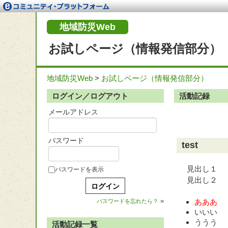
地域防災Web
お試しページ（情報発信部分）
地域防災Web
>
お試しページ（情報発信部分）
ログイン／ログアウト
活動記録
メールアドレス
パスワード
test
見出し１
パスワードを表示
見出し２
»
あああ
パスワードを忘れたら？
いいい
ううう
活動記録一覧