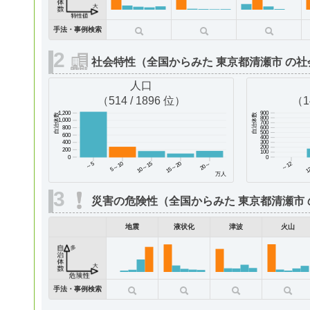
手法・事例検索
社会特性（全国からみた 東京都清瀬市 の社
人口
（514 / 1896 位）
（1
900
1,200
自治体数
自治体数
800
1,000
700
600
800
500
600
400
300
400
200
200
100
0
0
～5
5～10
10～15
15～20
～12
1
20～
万人
災害の危険性（全国からみた 東京都清瀬市
地震
液状化
津波
火山
手法・事例検索