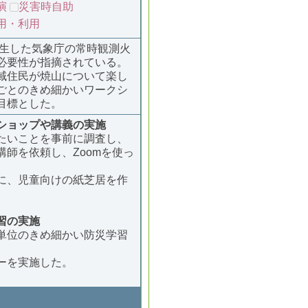
演
災害時自助
用・利用
発生した気象庁の常時観測火
必要性が指摘されている。
域住民が焼山について楽し
ごとのきめ細かいワークシ
目標とした。
ショップや講義の実施
たいことを事前に調査し、
師を依頼し、Zoomを使っ
に、児童向けの紙芝居を作
習の実施
単位のきめ細かい防災学習
ーを実施した。