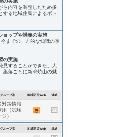
習の実施
がら内容を調整したため多
とする地域住民によるボト
ショップや講義の実施
、今までの一方的な知識の享
習の実施
発見することができた。人
、集落ごとに新潟焼山の魅
グループ名
地域防災Web
連絡
災対策情報
奨用（試験
ージ）
グループ名
地域防災Web
連絡