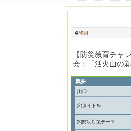
印刷
【防災教育チャレ
会：「活火山の
概要
ID
タイトル
防災対策テーマ