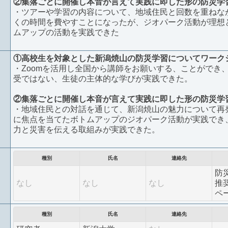
②集落ごとに開催し本音が言えて実践に即した形の防災学
・ツアーや学習の内容について、地域住民と回数を重ねな
くの時間を費やすことになったが、ジオパーク活動が理想
ムアップの活動を実践できた
①高校生を対象とした新潟焼山の防災学習についてワーク
・Zoomを活用し全国から講師をお願いする、ことができ
受ではない、生徒の主体的な学びが実践できた。
②集落ごとに開催し本音が言えて実践に即した形の防災学
・地域住民との対話を通じて、新潟焼山の魅力について再
に焦点を当てたボトムアップのジオパーク活動が実践でき
力と災害を伝える取組みが実践できた。
種別
氏名
連絡先
防
なし
なし
なし
推
ペ
種別
氏名
連絡先