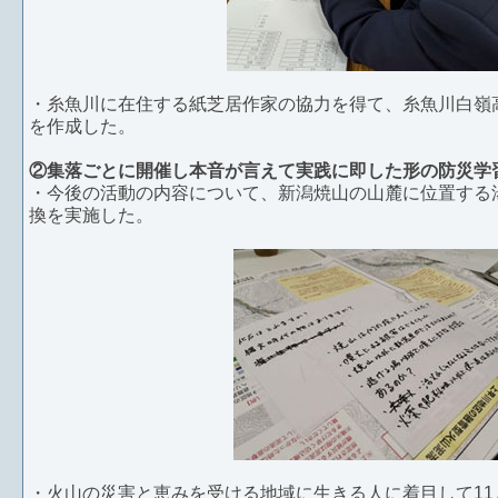
・糸魚川に在住する紙芝居作家の協力を得て、糸魚川白嶺
を作成した。
②集落ごとに開催し本音が言えて実践に即した形の防災学
・今後の活動の内容について、新潟焼山の山麓に位置する
換を実施した。
・火山の災害と恵みを受ける地域に生きる人に着目して1