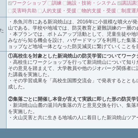
ワークショップ
訓練
施設・技術・システム
講話講
災害時共助
人的支援・受援
物的支援・受援
制度運
・糸魚川市にある新潟焼山は、2016年に小規模な噴火が
山である。学校や地域では、防災教育と避難訓練の一層の
た
・本プランでは、ボトムアップ活動として、児童生徒や地
みながら知る機会を設け、ハザードマップを利用した集落
ョップなど地域一体となった防災減災に繋げていくことを
①高校生を対象とした新潟焼山の防災学習についてワーク
・高校生にワークショップを行って新潟焼山について知り
その意見を踏まえて、大学教員や他のジオパーク関係者に講
た講義を実施した。
・その学習成果を「高校生国際交流会」で発表するととも
成した。
②集落ごとに開催し本音が言えて実践に即した形の防災学
・新潟焼山山麓の湯川内集落の方と意見交換を行い、集落
を実施した。
・火山災害と共に生きる地域の人に着目した新潟焼山ツア