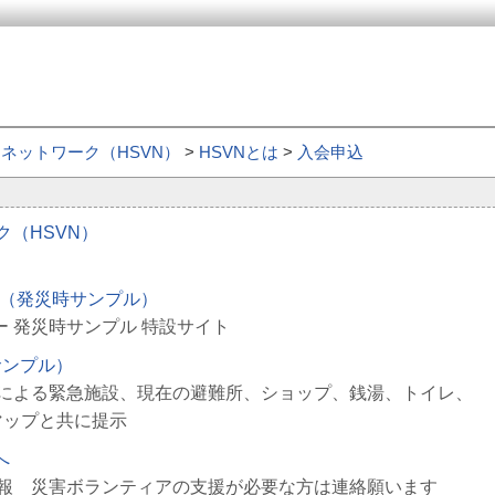
ネットワーク（HSVN）
>
HSVNとは
>
入会申込
（HSVN）
（発災時サンプル）
 発災時サンプル 特設サイト
サンプル）
による緊急施設、現在の避難所、ショップ、銭湯、トイレ、
マップと共に提示
へ
報 災害ボランティアの支援が必要な方は連絡願います