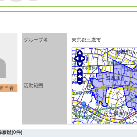
グループ名
東京都三鷹市
活動範囲
担当者
0
0
2
2
4 km
4 km
0
2
4 km
0
0
2
2
4 km
4 km
履歴(0件)