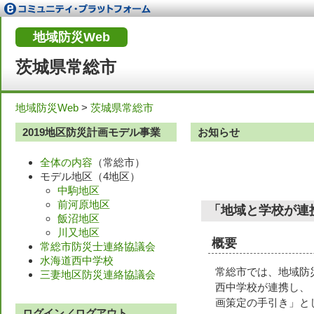
地域防災Web
茨城県常総市
地域防災Web
>
茨城県常総市
2019地区防災計画モデル事業
お知らせ
全体の内容
（常総市）
モデル地区（4地区）
中駒地区
前河原地区
「地域と学校が連
飯沼地区
川又地区
概要
常総市防災士連絡協議会
水海道西中学校
常総市では、地域防
三妻地区防災連絡協議会
西中学校が連携し、
画策定の手引き」と
ログイン／ログアウト