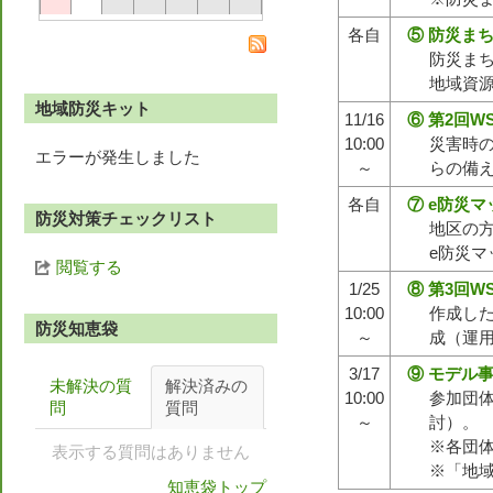
各自
⑤ 防災ま
防災ま
地域資
地域防災キット
11/16
⑥ 第2回
10:00
災害時
エラーが発生しました
～
らの備
各自
⑦ e防災
防災対策チェックリスト
地区の
e防災
閲覧する
1/25
⑧ 第3回
10:00
作成し
防災知恵袋
～
成（運
3/17
⑨ モデル
未解決の質
解決済みの
10:00
参加団
問
質問
～
討）。
※各団体
表示する質問はありません
※「地域
知恵袋トップ