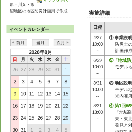
原・川又・飯
沼地区の地区防災計画用で作成
実施詳細
日程
イベントカレンダー
4/27
① 事業説
前月
当月
次月
10:00
防災士
～
計画作
2026年8月
日
月
火
水
木
金
土
6/29
②「地域防
10:00
モデル
26
27
28
29
30
31
1
～
2
3
4
5
6
7
8
8/31
③ 地区説
10:00
モデル
9
10
11
12
13
14
15
～
※内閣
16
17
18
19
20
21
22
8/31
④ 第1回
13:00
「地域防
23
24
25
26
27
28
29
～
東・東
発見と
30
31
1
2
3
4
5
※防災