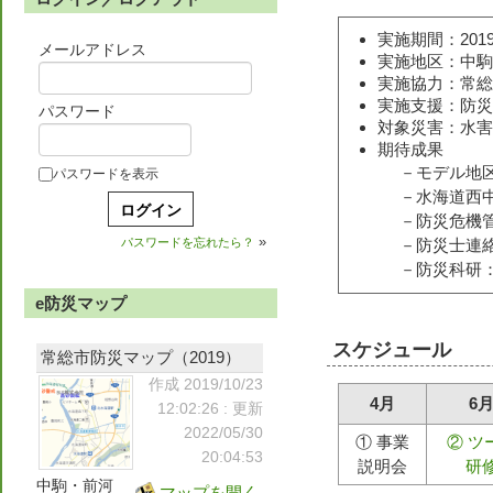
実施期間：2019
メールアドレス
実施地区：中駒
実施協力：常総
実施支援：防災
パスワード
対象災害：水害
期待成果
－モデル地区：計
パスワードを表示
－水海道西中学校
－防災危機管理課
»
パスワードを忘れたら？
－防災士連絡協議
－防災科研：「地
e防災マップ
スケジュール
常総市防災マップ（2019）
作成 2019/10/23
4月
6
12:02:26
: 更新
2022/05/30
① 事業
② ツ
20:04:53
説明会
研
中駒・前河
マップを開く