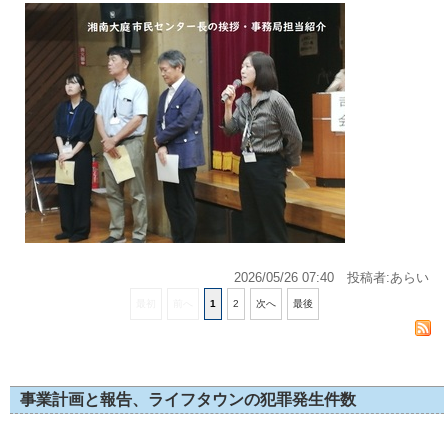
2026/05/26 07:40
投稿者:あらい
最初
前へ
1
2
次へ
最後
事業計画と報告、ライフタウンの犯罪発生件数