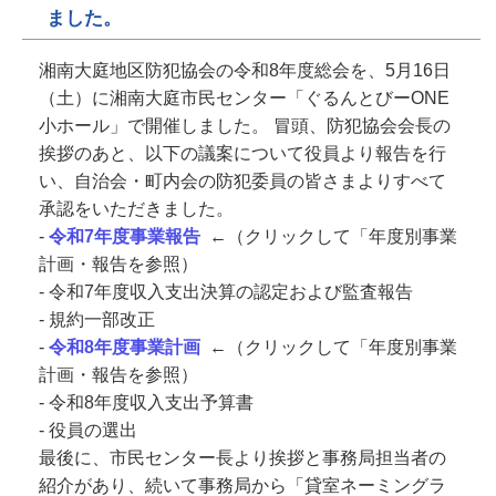
ました。
湘南大庭地区防犯協会の令和8年度総会を、5月16日
（土）に湘南大庭市民センター「ぐるんとびーONE
小ホール」で開催しました。 冒頭、防犯協会会長の
挨拶のあと、以下の議案について役員より報告を行
い、自治会・町内会の防犯委員の皆さまよりすべて
承認をいただきました。
-
令和7年度事業報告
←
（クリックして「年度別事業
計画・報告を参照）
- 令和7年度収入支出決算の認定および監査報告
- 規約一部改正
-
令和8年度事業計画
←（クリックして「年度別事業
計画・報告を参照）
- 令和8年度収入支出予算書
- 役員の選出
最後に、市民センター長より挨拶と事務局担当者の
紹介があり、続いて事務局から「貸室ネーミングラ