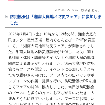
2026/07/25 09:42
投稿者:あらい
防犯協会は『湘南大庭地区防災フェア』に参加しま
した
2026年7月4日（土）10時から12時の間、湘南大庭市
民センター屋外広場、屋内ぐるんとびーONE体育室
にて、「湘南大庭地区防災フェア」が開催されまし
た。湘南大庭地区防災協議会が主催し、防災に関す
る訓練・体験・講義等のイベントや湘南大庭の地域
団体による展示が行われました。湘南大庭地区防犯
協会もブースを開設し、イベントに参加した子ども
たちや親御さん向けに、ブース内での缶バッジやポ
ップコーンの作製・提供を行い、防犯活動のPRを通
じてフェアの開催に協力しました。当日は防犯協会
のブースにも多くの方々にお立ち寄りいただき、大
盛況のうちに終了いたしました。ブースにお越しい
ただいた皆さんには、今後とも地域の防犯活動に関