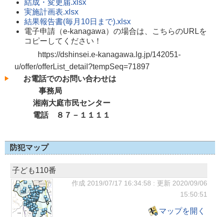
結成・変更届.xlsx
実施計画表.xlsx
結果報告書(毎月10日まで).xlsx
電子申請（e-kanagawa）の場合は、こちらのURLを
コピーしてください！
https://dshinsei.e-kanagawa.lg.jp/142051-
u/offer/offerList_detail?tempSeq=71897
お電話でのお問い合わせは
事務局
湘南大庭市民センター
電話 ８７－１１１１
防犯マップ
子ども110番
作成 2019/07/17
16:34:58
: 更新
2020/09/06
15:50:51
マップを開く