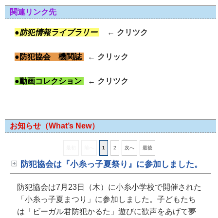
関連リンク先
●防犯
情報ライブラリー
← クリツク
●防犯協会 機関誌
← クリック
●
動画コレクション
← クリツク
お知らせ（What’s New）
最初
前へ
1
2
次へ
最後
防犯協会は『小糸っ子夏祭り』に参加しました。
防犯協会は7月23日（木）に小糸小学校で開催された
「小糸っ子夏まつり」に参加しました。子どもたち
は「ビーガル君防犯かるた」遊びに歓声をあげて夢