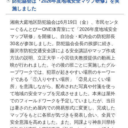
防犯協会は『2026年度地域安全マップ研修』を実
施しました
湘南大庭地区防犯協会は6月19日（金）、市民センタ
ーぐるんとびーONE体育室にて「2026年度地域安全
マップ研修」を開催し、自治会・町内会の防犯部長
30名が参加しました。防犯協会会長の挨拶に続き、
藤沢市防犯交通安全課による安全講話やマップ作成
方法の説明、立正大学・小宮信夫教授提供の動画上
映が行われました。その後の班ごとに実施したグル
ープワークでは、犯罪が起きやすい場所のキーワー
ドである「①入りやすい場所」「②見えにくい場
所」を意識しながら、配布された写真や付箋を使っ
て地域の安全マップを完成させました。本来は屋外
でのフィールドワークを予定していましたが、当日
は暑さのため屋内での簡易形式に変更し、完成した
マップをもとに各班が気づきを発表し合い、全員で
安全意識を高めました。また、同課より神奈川県特