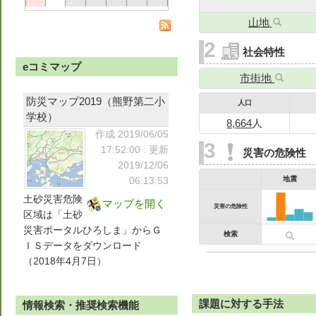
山地
社会特性
eコミマップ
市街地
防災マップ2019（熊野第二小
人口
学校）
8,664
人
作成 2019/06/05
17:52:00
: 更新
災害の危険性
2019/12/06
地震
06:13:53
土砂災害危険
マップを開く
災害の危険性
区域は「土砂
災害ポータルひろしま」からＧ
検索
ＩＳデータをダウンロード
（2018年4月7日）
課題に対する手法
情報検索・推奨検索機能