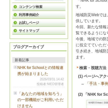
「NHK for S
す。
コンテンツ検索
利用事例紹介
地域防災Webで
供しています。
お試しページ
今回、新たな情報と
サイトマップ
覧できるようにな
今後、地域での防
に役立てていただ
ブログアーカイブ
引き続き、地域防
ます。
新着記事
NHK for Schoolとの情報連
検索・視聴方法
携が始まりました
(1) ページへア
2026/03/31 14:42
→
「手法・事
投稿者:NIED管理者
「あなたの地域を知ろう」
(2) 「NHK fo
の一部機能がご利用いただ
けません