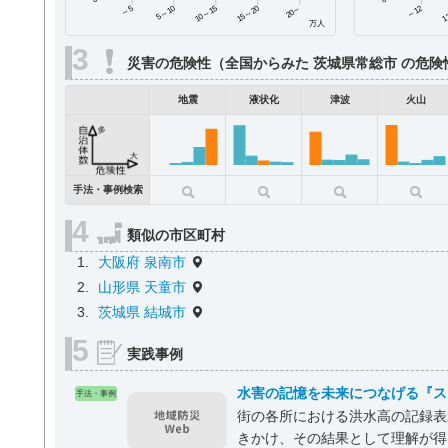
～5
5～10
10～15
15～20
～12
1
20～
万人
災害の危険性（全国からみた 茨城県常総市 の危険
地震
液状化
津波
火山
手法・事例検索
類似の市区町村
大阪府 泉南市
山形県 天童市
茨城県 結城市
実践事例
水害の記憶を未来につなげる『ス
手法・事例
街の各所における洪水高の記録表
きかけ、その結果として理解が得