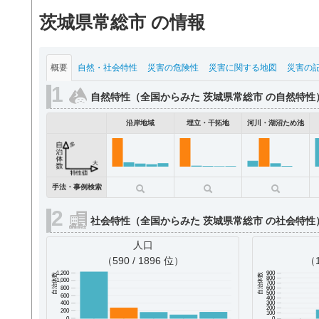
茨城県常総市 の情報
概要
自然・社会特性
災害の危険性
災害に関する地図
災害の
自然特性（全国からみた 茨城県常総市 の自然特性
沿岸地域
埋立・干拓地
河川・湖沼ため池
手法・事例検索
社会特性（全国からみた 茨城県常総市 の社会特性
人口
（590 / 1896 位）
（1
900
1,200
自治体数
自治体数
800
1,000
700
600
800
500
600
400
300
400
200
200
100
0
0