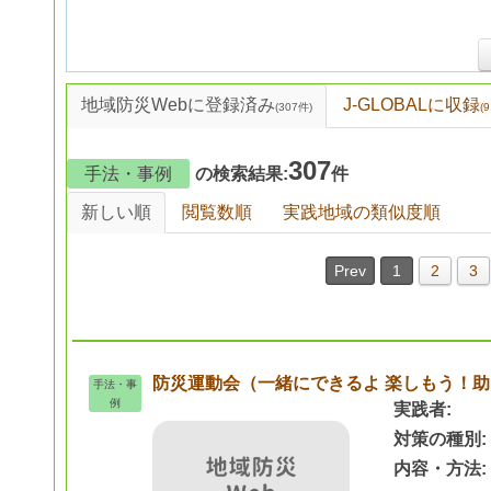
地域防災Webに登録済み
J-GLOBALに収録
(307件)
(
9
307
手法・事例
の検索結果:
件
新しい順
閲覧数順
実践地域の類似度順
Prev
1
2
3
防災運動会（一緒にできるよ 楽しもう！
手法・事
例
実践者
対策の種別
内容・方法