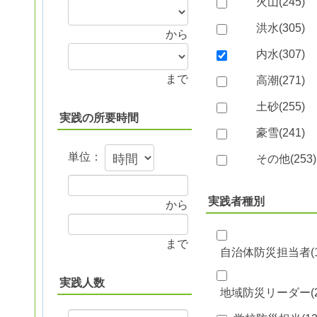
火山(
245
)
洪水(
305
)
から
内水(
307
)
まで
高潮(
271
)
土砂(
255
)
実践の所要時間
豪雪(
241
)
単位：
その他(
253
)
実践者種別
から
まで
自治体防災担当者(
実践人数
地域防災リーダー(