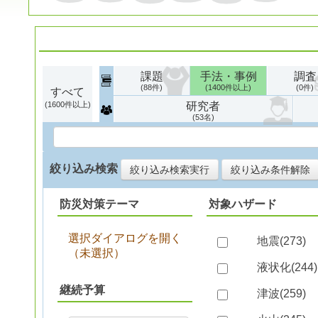
課題
手法・事例
調査
88
1400
0
すべて
1600
研究者
53
絞り込み検索
絞り込み検索実行
絞り込み条件解除
防災対策テーマ
対象ハザード
選択ダイアログを開く
地震(
273
)
（
未選択
）
液状化(
244
)
継続予算
津波(
259
)