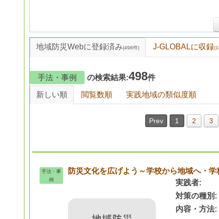
地域防災Webに登録済み
J-GLOBALに収録
(498件)
(
1
498
手法・事例
の検索結果:
件
新しい順
閲覧数順
実践地域の類似度順
Prev
1
2
3
防災文化を広げよう～学校から地域へ・学
手法・事
例
実践者
対策の種別
内容・方法