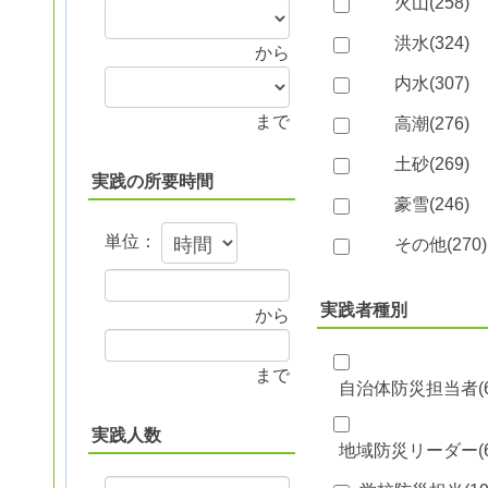
火山(
258
)
洪水(
324
)
から
内水(
307
)
まで
高潮(
276
)
土砂(
269
)
実践の所要時間
豪雪(
246
)
単位：
その他(
270
)
実践者種別
から
まで
自治体防災担当者(
実践人数
地域防災リーダー(