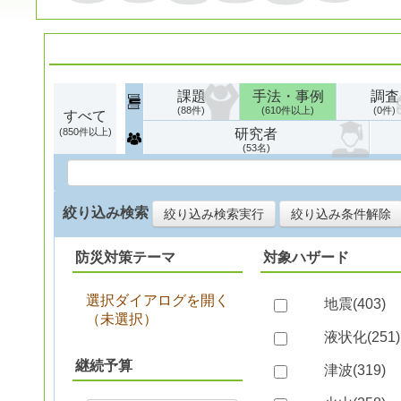
課題
手法・事例
調査
88
610
0
すべて
850
研究者
53
絞り込み検索
絞り込み検索実行
絞り込み条件解除
防災対策テーマ
対象ハザード
選択ダイアログを開く
地震(
403
)
（
未選択
）
液状化(
251
)
継続予算
津波(
319
)