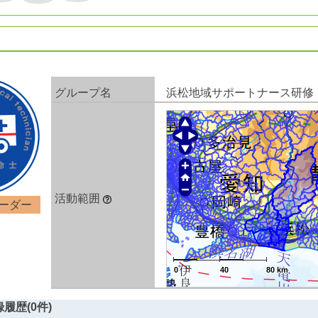
グループ名
浜松地域サポートナース研修
活動範囲
ーダー
0
0
40
40
80 km
80 km
0
40
80 km
0
0
40
40
80 km
80 km
履歴(0件)