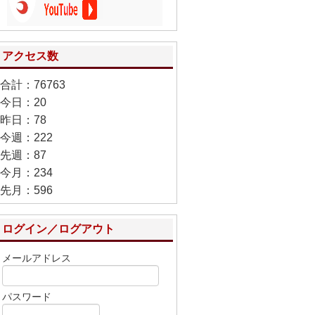
アクセス数
合計：76763
今日：20
昨日：78
今週：222
先週：87
今月：234
先月：596
ログイン／ログアウト
メールアドレス
パスワード