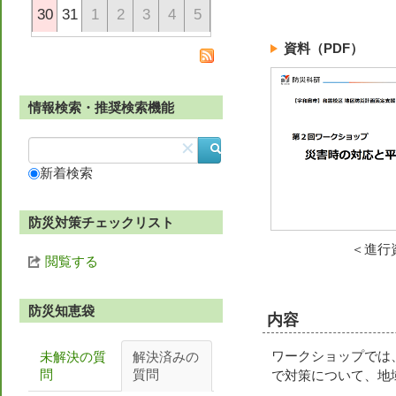
30
31
1
2
3
4
5
資料（PDF）
情報検索・推奨検索機能
✕
新着検索
防災対策チェックリスト
＜進行
閲覧する
防災知恵袋
内容
ワークショップでは
未解決の質
解決済みの
問
質問
で対策について、地