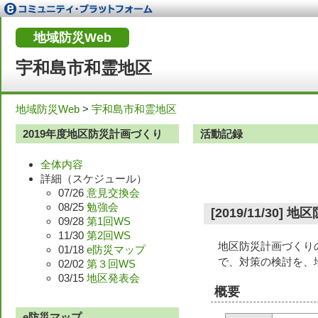
地域防災Web
宇和島市和霊地区
地域防災Web
>
宇和島市和霊地区
2019年度地区防災計画づくり
活動記録
全体内容
詳細（スケジュール）
07/26
意見交換会
08/25
勉強会
[2019/11/3
09/28
第1回WS
11/30
第2回WS
地区防災計画づくり
01/18
e防災マップ
で、対策の検討を、
02/02
第３回WS
03/15
地区発表会
概要
e防災マップ