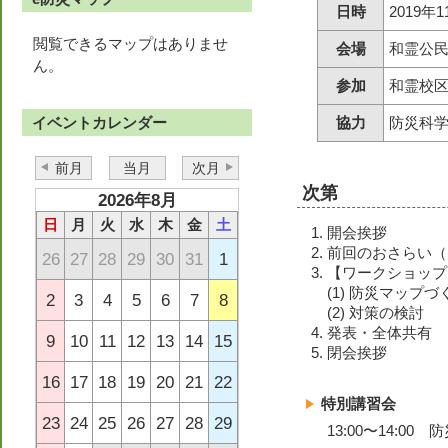
日時
2019年
閲覧できるマップはありませ
会場
和霊公
ん。
参加
和霊校区
イベントカレンダー
協力
防災科
前月
当月
次月
次第
2026年8月
日
月
火
水
木
金
土
開会挨拶
前回のおさらい（
26
27
28
29
30
31
1
【ワークショップ
(1) 防災マップづ
2
3
4
5
6
7
8
(2) 対策の検討
発表・全体共有
9
10
11
12
13
14
15
閉会挨拶
16
17
18
19
20
21
22
特別講習会
23
24
25
26
27
28
29
13:00〜14: