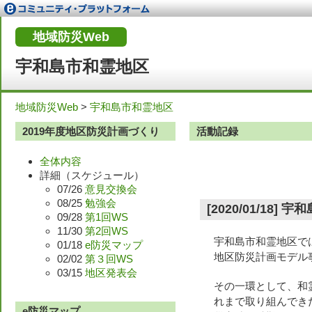
地域防災Web
宇和島市和霊地区
地域防災Web
>
宇和島市和霊地区
2019年度地区防災計画づくり
活動記録
全体内容
詳細（スケジュール）
07/26
意見交換会
08/25
勉強会
[2020/01/
09/28
第1回WS
11/30
第2回WS
宇和島市和霊地区で
01/18
e防災マップ
地区防災計画モデル
02/02
第３回WS
03/15
地区発表会
その一環として、和
れまで取り組んでき
e防災マップ