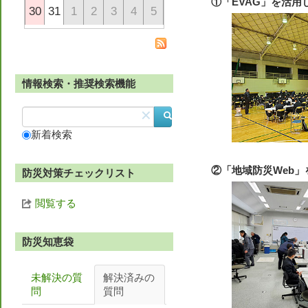
①「EVAG」を活
30
31
1
2
3
4
5
情報検索・推奨検索機能
✕
新着検索
②「地域防災Web
防災対策チェックリスト
閲覧する
防災知恵袋
未解決の質
解決済みの
問
質問