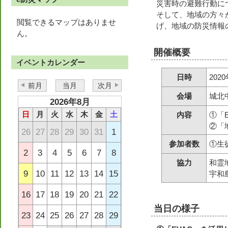
災害時の避難行動に
そして、地域の方々
閲覧できるマップはありませ
げ、地域の防災情報
ん。
開催概要
イベントカレンダー
日時
202
前月
当月
次月
会場
城北
2026年8月
日
月
火
水
木
金
土
内容
①「
②「
26
27
28
29
30
31
1
参加者数
①生
2
3
4
5
6
7
8
協力
和霊
9
10
11
12
13
14
15
宇和
16
17
18
19
20
21
22
当日の様子
23
24
25
26
27
28
29