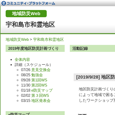
地域防災Web
宇和島市和霊地区
地域防災Web
>
宇和島市和霊地区
2019年度地区防災計画づくり
活動記録
全体内容
詳細（スケジュール）
07/26
意見交換会
08/25
勉強会
[2019/9/28
09/28
第1回WS
11/30
第2回WS
地区防災計画づくり
01/18
e防災マップ
によって地域で困る
02/02
第３回WS
したワークショップ
03/15
地区発表会
e防災マップ