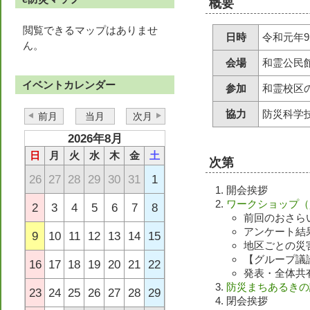
概要
閲覧できるマップはありませ
日時
令和元年9月
ん。
会場
和霊公民館
イベントカレンダー
参加
和霊校区
協力
防災科学
前月
当月
次月
2026年8月
日
月
火
水
木
金
土
次第
26
27
28
29
30
31
1
開会挨拶
ワークショップ（
2
3
4
5
6
7
8
前回のおさら
アンケート結
9
10
11
12
13
14
15
地区ごとの災
【グループ議
16
17
18
19
20
21
22
発表・全体共
防災まちあるきの
23
24
25
26
27
28
29
閉会挨拶