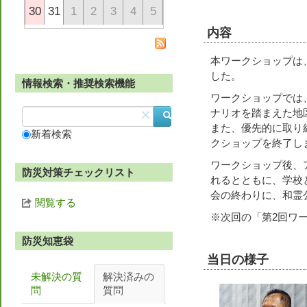
30
31
1
2
3
4
5
内容
本ワークショップは
した。
情報検索・推奨検索機能
ワークショップでは
ナリオを踏まえた地
✕
また、優先的に取り
新着検索
クショップを終了し
ワークショップ後、
防災対策チェックリスト
れるとともに、学校
会の終わりに、和霊
閲覧する
※次回の「第2回ワーク
防災知恵袋
当日の様子
未解決の質
解決済みの
問
質問