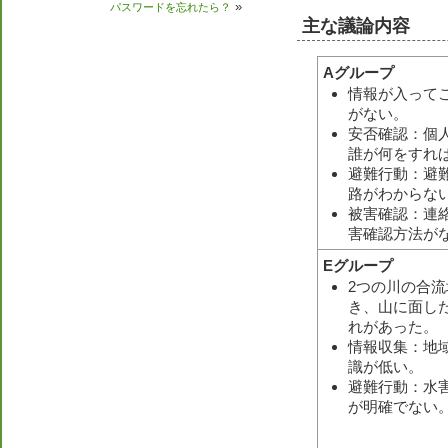
»
パスワードを忘れたら？
主な議論内容
Aグループ
情報が入って
がない。
安否確認：個
誰が何をすれ
避難行動：避
路がわからな
被害確認：連
害確認方法が
Eグループ
2つの川の合
き、山に面し
れがあった。
情報収集：地
識が低い。
避難行動：水
が明確でない