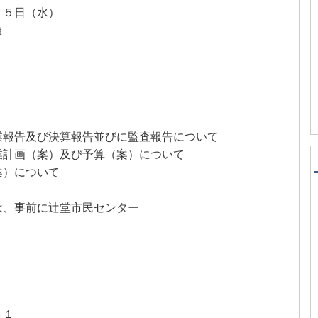
１５日（水）
頃
業報告及び決算報告並びに監査報告について
業計画（案）及び予算（案）について
案）について
は、事前に辻堂市民センター
６１