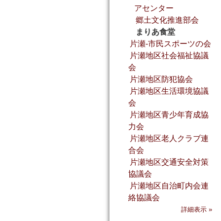
アセンター
郷土文化推進部会
まりあ食堂
片瀬‐市民スポーツの会
片瀬地区社会福祉協議
会
片瀬地区防犯協会
片瀬地区生活環境協議
会
片瀬地区青少年育成協
力会
片瀬地区老人クラブ連
合会
片瀬地区交通安全対策
協議会
片瀬地区自治町内会連
絡協議会
詳細表示 »