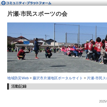
片瀬‐市民スポーツの会
地域防災Web
>
藤沢市片瀬地区ポータルサイト
>
片瀬‐市民
活動記録
202