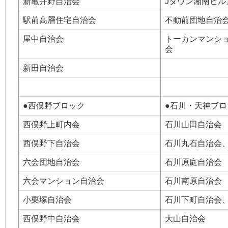
新亀井野自治会
Jタウン湘南ヒル
駅前高層住宅自治会
不動前団地自治
屋中自治会
トーカンマンシ
会
新田自治会
●西俣野ブロック
●石川・天神ブロ
西俣野上町内会
石川山田自治会
西俣野下自治会
石川丸石自治会
六会団地自治会
石川原庭自治会
六会マンション自治会
石川南原自治会
小栗塚自治会
石川下町自治会
西俣野中自治会
大山自治会