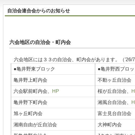
自治会連合会からのお知らせ
六会地区の自治会・町内会
六会地区には３３の自治会、町内会があります。（'26/7
●亀井野東ブロック
●亀井野西ブロッ
亀井野上町内会
不動ヶ丘自治会
六会駅前町内会、
HP
桜が丘自治会、
H
亀井野下町内会
湘風台自治会、
H
旭ヶ丘町内会
富士見台自治会
湘南自由が丘自治会
大神町内会