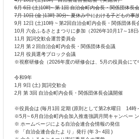
6月 6日 (土)10時~ 第 1回 自治会町内会長・関係団体
7月 10日 (金 )13時 30分~ 夏休み中における子どもの
9月 12日 (土)10時 ~ 第2回自治会町内会長・関係団体長
10月 六会ふるさとまつりに参加（2026年10月17～18
11月 賀詞交歓会運営委員会
12月 第２回自治会町内会長・関係団体長会議
12月 役員選考ブロック会議
※視察研修会（2026年度の研修会は、5月の役員会に
令和9年
1月 9日 (土) 賀詞交歓会
2月 第 3回 自治会町内会長・関係団体長会議開催
※役員会は (毎月1回 定期 (原則として第2水曜日 14時～
※5月~ 6月自治会町内会加入推進強調月間キャンペー 
※ ホームページによる自治会連合会情報の発信
※ 「自治会連合会たよ り」発行 (年 3~ 4回 )