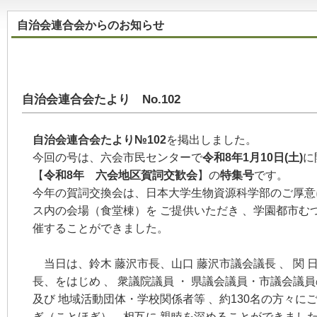
自治会連合会からのお知らせ
自治会連合会たより No.102
自治会連合会たより№102
を掲出しました。
今回の号は、六会市民センターで
令和8年1月10日(土)
に
【
令和8年
六会地区賀詞交歓会
】
の
特集号
です。
今年の賀詞交換会は、日本大学生物資源科学部のご厚意
ス内の会場（食堂棟）を ご提供いただき 、学園都市む
催することができました。
当日は、鈴木 藤沢市長、山口 藤沢市議会議長 、 関
長、をはじめ 、 衆議院議員 ・ 県議会議員・市議会議
及び 地域活動団体・学校関係者等 、約130名の方々に
ぎ（ことほぎ）、相互に 親睦を深めることができまし