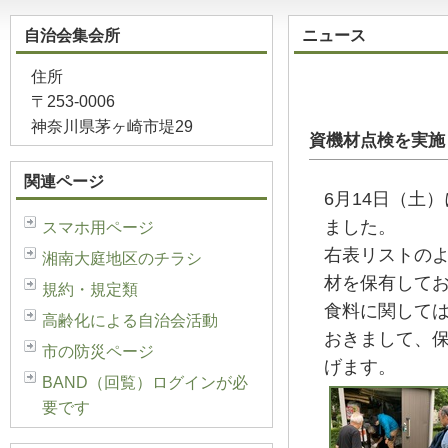
自治会集会所
ニュース
住所
〒253-0006
神奈川県茅ヶ崎市堤29
資機材点検を実施
関連ページ
6月14日（土
ました。
スマホ用ページ
右表リストの
湘南大庭地区のチラシ
材を保有して
規約・規定類
食料に関して
高齢化による自治会活動
おきまして、
市の防災ページ
げます。
BAND（回覧）ログインが必
要です