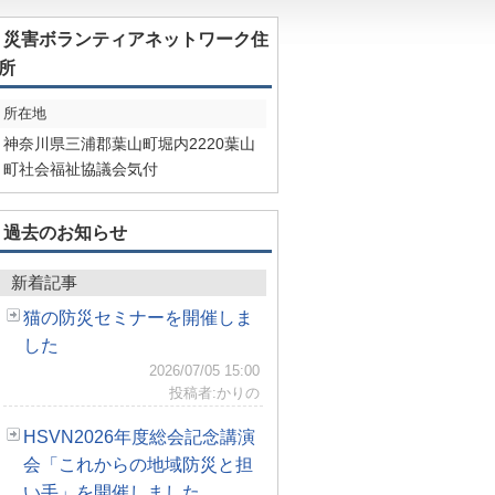
災害ボランティアネットワーク住
所
所在地
神奈川県三浦郡葉山町堀内2220葉山
町社会福祉協議会気付
過去のお知らせ
新着記事
猫の防災セミナーを開催しま
した
2026/07/05 15:00
投稿者:かりの
HSVN2026年度総会記念講演
会「これからの地域防災と担
い手」を開催しました