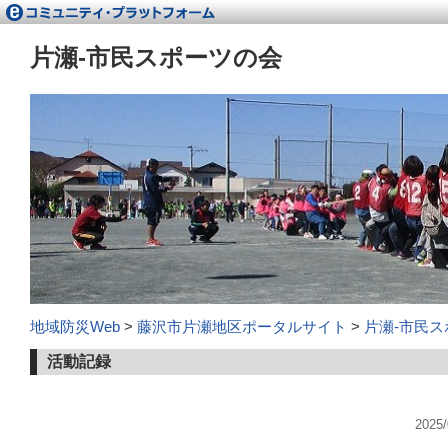
片瀬‐市民スポーツの会
地域防災Web
>
藤沢市片瀬地区ポータルサイト
>
片瀬‐市民
活動記録
202