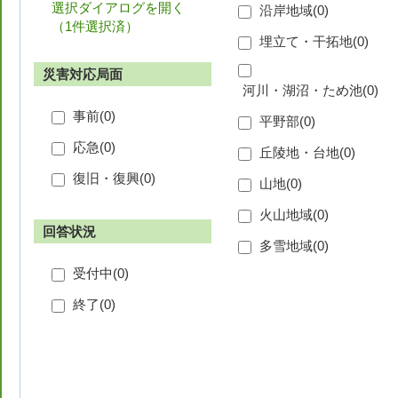
選択ダイアログを開く
沿岸地域(
0
)
（
1件選択済
）
埋立て・干拓地(
0
)
災害対応局面
河川・湖沼・ため池(
0
)
事前(
0
)
平野部(
0
)
応急(
0
)
丘陵地・台地(
0
)
復旧・復興(
0
)
山地(
0
)
火山地域(
0
)
回答状況
多雪地域(
0
)
受付中(
0
)
終了(
0
)