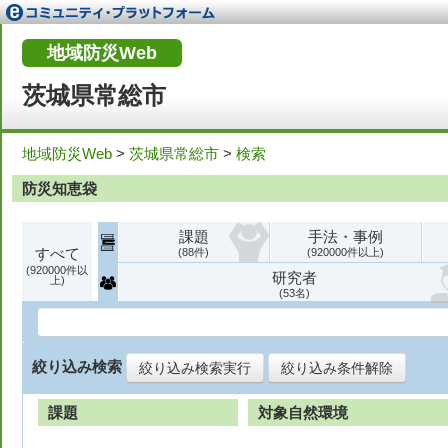
地域防災Web
茨城県常総市
地域防災Web
>
茨城県常総市
>
検索
防災知恵袋
課題
手法・事例
すべて
88
920000
920000
研究者
53
絞り込み検索
絞り込み検索実行
絞り込み条件解除
課題
対象自然環境