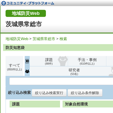
地域防災Web
茨城県常総市
地域防災Web
>
茨城県常総市
>
検索
防災知恵袋
課題
手法・事例
88
610
すべて
850
研究者
53
絞り込み検索
絞り込み検索実行
絞り込み条件解除
課題
対象自然環境