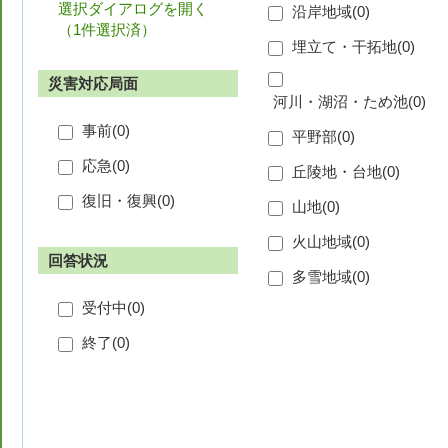
選択ダイアログを開く
沿岸地域(
0
)
（
1件選択済
）
埋立て・干拓地(
0
)
災害対応局面
河川・湖沼・ため池(
0
)
事前(
0
)
平野部(
0
)
応急(
0
)
丘陵地・台地(
0
)
復旧・復興(
0
)
山地(
0
)
火山地域(
0
)
回答状況
多雪地域(
0
)
受付中(
0
)
終了(
0
)