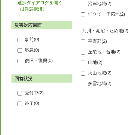
選択ダイアログを開く
沿岸地域(
2
)
（
1件選択済
）
埋立て・干拓地(
2
)
災害対応局面
河川・湖沼・ため池(
2
)
事前(
0
)
平野部(
2
)
応急(
0
)
丘陵地・台地(
2
)
復旧・復興(
0
)
山地(
2
)
火山地域(
2
)
回答状況
多雪地域(
2
)
受付中(
2
)
終了(
0
)