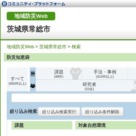
地域防災Web
茨城県常総市
地域防災Web
>
茨城県常総市
>
検索
防災知恵袋
課題
手法・事例
88
610
すべて
850
研究者
53
絞り込み検索
絞り込み検索実行
絞り込み条件解除
課題
対象自然環境