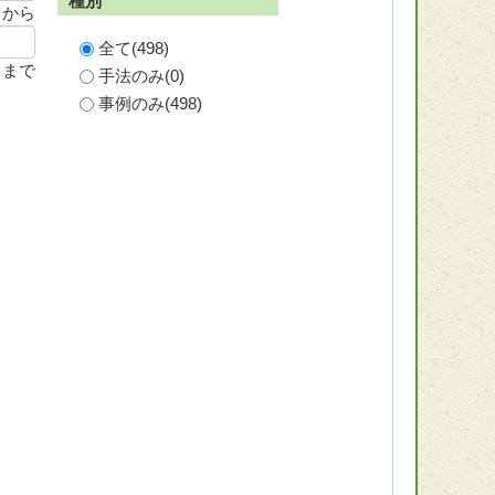
種別
から
全て(
498
)
まで
手法のみ(
0
)
事例のみ(
498
)