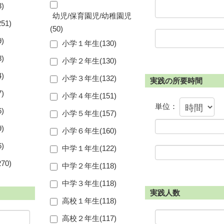
3
)
幼児/保育園児/幼稚園児
251
)
(
50
)
9
)
小学１年生(
130
)
8
)
小学２年生(
130
)
4
)
小学３年生(
132
)
実践の所要時間
7
)
小学４年生(
151
)
単位：
6
)
小学５年生(
157
)
9
)
小学６年生(
160
)
6
)
中学１年生(
122
)
270
)
中学２年生(
118
)
中学３年生(
118
)
実践人数
高校１年生(
118
)
高校２年生(
117
)