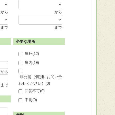
から
から
まで
まで
必要な場所
屋外(
12
)
屋内(
19
)
から
非公開（個別にお問い合
わせください）(
0
)
まで
回答不可(
0
)
不明(
0
)