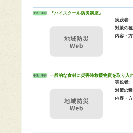
『ハイスクール防災講座』
手法・事例
実践者
対策の種
内容・方
一般的な食材に災害時救援物資を取り入
手法・事例
実践者
対策の種
内容・方