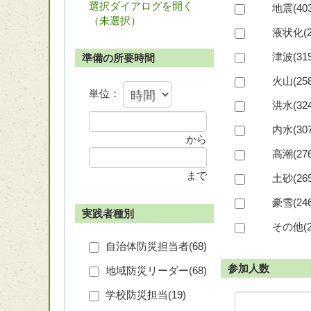
選択ダイアログを開く
地震(
40
（
未選択
）
液状化(
津波(
31
準備の所要時間
火山(
25
単位：
洪水(
32
内水(
30
から
高潮(
27
まで
土砂(
26
豪雪(
24
実践者種別
その他(
自治体防災担当者(
68
)
参加人数
地域防災リーダー(
68
)
学校防災担当(
19
)