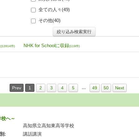
全ての人々(
49
)
その他(
40
)
絞り込み検索実行
録
NHK for Schoolに収録
(
12814
件)
(
119
件)
…
Prev
1
2
3
4
5
49
50
Next
学校へ～
高知県立高知東高等学校
別
講話講演