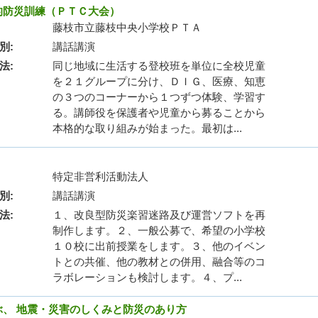
的防災訓練（ＰＴＣ大会）
藤枝市立藤枝中央小学校ＰＴＡ
別
講話講演
法
同じ地域に生活する登校班を単位に全校児童
を２１グループに分け、ＤＩＧ、医療、知恵
の３つのコーナーから１つずつ体験、学習す
る。講師役を保護者や児童から募ることから
本格的な取り組みが始まった。最初は...
特定非営利活動法人
別
講話講演
法
１、改良型防災楽習迷路及び運営ソフトを再
制作します。２、一般公募で、希望の小学校
１０校に出前授業をします。３、他のイベン
トとの共催、他の教材との併用、融合等のコ
ラボレーションも検討します。４、プ...
、 地震・災害のしくみと防災のあり方