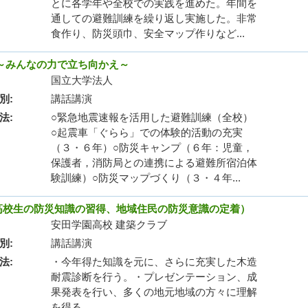
とに各学年や全校での実践を進めた。年間を
通しての避難訓練を繰り返し実施した。非常
食作り、防災頭巾、安全マップ作りなど...
～みんなの力で立ち向かえ～
国立大学法人
別
講話講演
法
○緊急地震速報を活用した避難訓練（全校）
○起震車「ぐらら」での体験的活動の充実
（３・６年）○防災キャンプ（６年：児童，
保護者，消防局との連携による避難所宿泊体
験訓練）○防災マップづくり（３・４年...
高校生の防災知識の習得、地域住民の防災意識の定着）
安田学園高校 建築クラブ
別
講話講演
法
・今年得た知識を元に、さらに充実した木造
耐震診断を行う。・プレゼンテーション、成
果発表を行い、多くの地元地域の方々に理解
を得る。