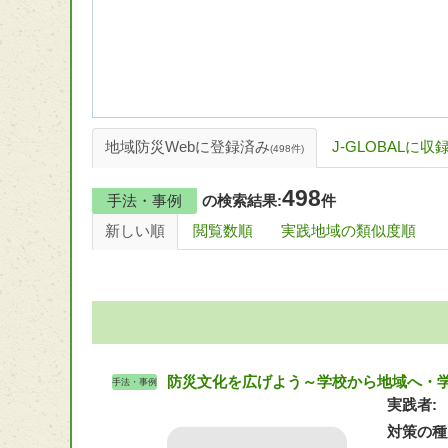
地域防災Webに登録済み
J-GLOBALに収
(498件)
498
手法・事例
の検索結果:
件
新しい順
閲覧数順
実践地域の類似度順
防災文化を広げよう～学校から地域へ・
手法・事例
実践者
対策の種