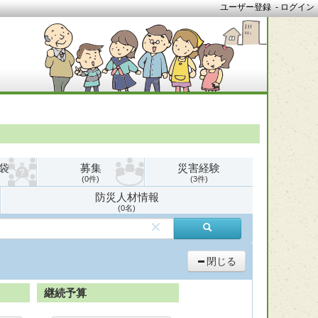
ユーザー登録
-
ログイン
袋
募集
災害経験
0
3
防災人材情報
0
✕
閉じる
継続予算