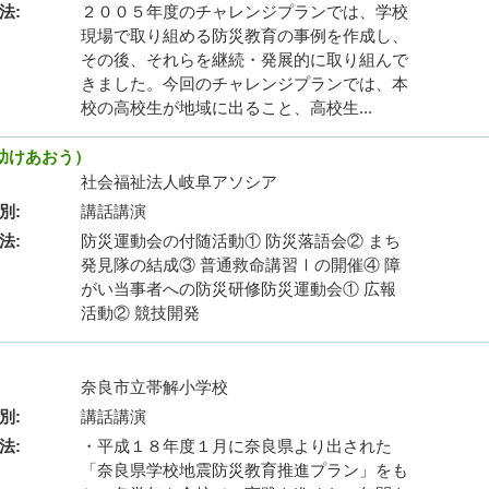
法
２００５年度のチャレンジプランでは、学校
現場で取り組める防災教育の事例を作成し、
その後、それらを継続・発展的に取り組んで
きました。今回のチャレンジプランでは、本
校の高校生が地域に出ること、高校生...
助けあおう）
社会福祉法人岐阜アソシア
別
講話講演
法
防災運動会の付随活動① 防災落語会② まち
発見隊の結成③ 普通救命講習Ⅰの開催④ 障
がい当事者への防災研修防災運動会① 広報
活動② 競技開発
奈良市立帯解小学校
別
講話講演
法
・平成１８年度１月に奈良県より出された
「奈良県学校地震防災教育推進プラン」をも