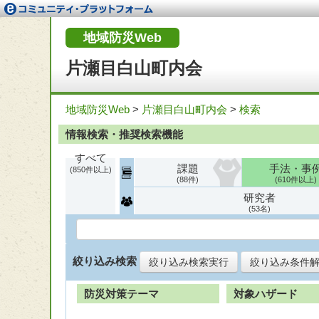
地域防災Web
片瀬目白山町内会
地域防災Web
>
片瀬目白山町内会
>
検索
情報検索・推奨検索機能
すべて
課題
手法・事
850
88
610
研究者
53
絞り込み検索
絞り込み検索実行
絞り込み条件
防災対策テーマ
対象ハザード