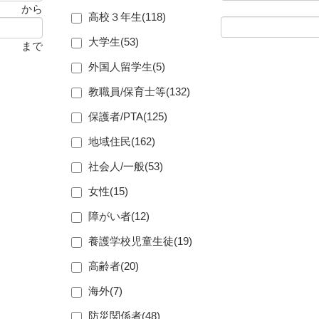
から
高校３年生(
118
)
大学生(
53
)
まで
外国人留学生(
5
)
教職員/保育士等(
132
)
保護者/PTA(
125
)
地域住民(
162
)
社会人/一般(
53
)
女性(
15
)
障がい者(
12
)
養護学校児童生徒(
19
)
高齢者(
20
)
海外(
7
)
防災関係者(
48
)