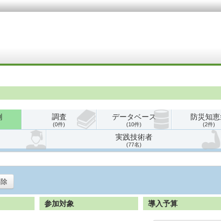
例
調査
データベース
防災知恵
0
10
2
実践技術者
77
解除
参加対象
導入予算