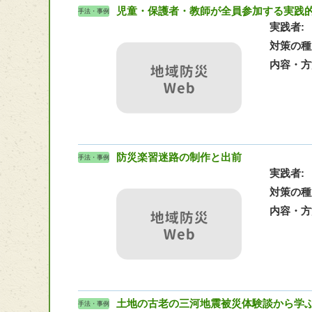
児童・保護者・教師が全員参加する実践
手法・事例
実践者
対策の種
内容・方
防災楽習迷路の制作と出前
手法・事例
実践者
対策の種
内容・方
土地の古老の三河地震被災体験談から学ぶ
手法・事例