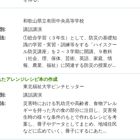
和歌山県立有田中央高等学校
別
講話講演
法
①総合学習（３年生）として、防災の基礎知
識の学習・実習・訓練等をする「ハイスクー
ル防災講座」を２～３学期に開講。９教科
（社会、理、保体、芸術、英語、家庭、情
報、農業、福祉）に関連する防災の授業が...
れたアレンジレシピ本の作成
東北福祉大学ピンチヒッター
別
講話講演
法
災害時における乳幼児や高齢者、食物アレル
ギーを持った方の食の部分に注目し、災害発
生時の様々な条件のもとで作れるレシピを考
案し、冊子やデータとしてまとめ、地域住民
などに広めていく。冊子にするにあた...